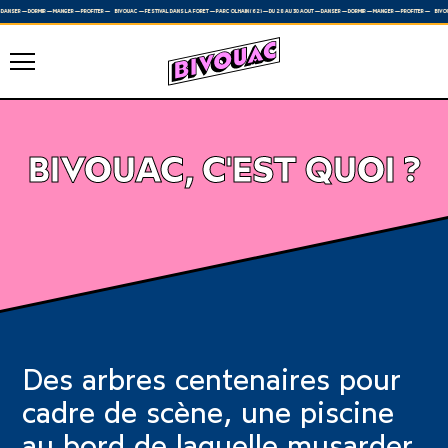
OÛT — DANSER — DORMIR — MANGER — PROFITER —
BIVOUAC — FESTIVAL DANS LA FÔRET — PARC OLHAIN (62) — DU 28 AU 30 AOÛT — DANSER — DORMIR — MANGER — PROFITER —
BIVOUAC, C'EST QUOI ?
Des arbres centenaires pour
cadre de scène, une piscine
au bord de laquelle musarder